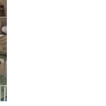
La cucina, completamente attrezzata con
elettrodomestici SMEG di alta gamma,
garantisce praticità e comfort. La camera
padronale è un rifugio di tranquillità,
completata da una seconda stanza versatile e
da un bagno in stile spa, con finiture in marmo,
doccia walk-in con effetto pioggia, vasca,
doppio lavabo e pavimenti riscaldati.
Pensata per offrire privacy, eleganza e un
servizio impeccabile, Maison Senato ridefinisce
l’esperienza dell’abitare di lusso nel cuore di
Milano.