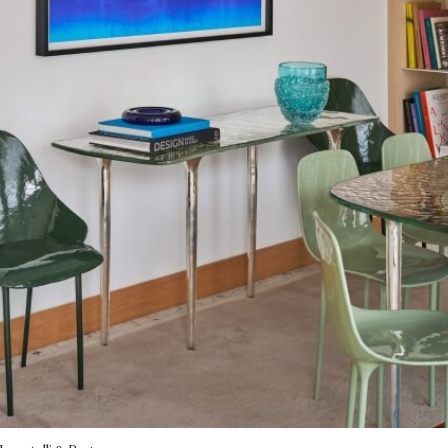
i informazioni compila il modulo sottostante.
*
PARTENZA
 Maison Carrara
*
PARTENZA