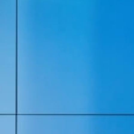
CONTATTI
ARTE E DESIGN
Si prega di leggere la nostra
Si prega di leggere la nostra
Acconsento al trattamento dei
Acconsento al trattamento dei
relative ai prodotti e servizi del
relative ai prodotti e servizi del
Acconsento al trattamento dei 
Acconsento al trattamento dei 
soggiorni nella Struttura, come i
soggiorni nella Struttura, come i