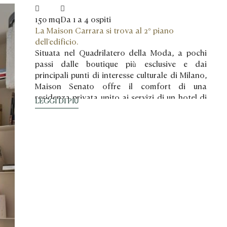
150 mq
Da 1 a 4 ospiti
La Maison Carrara si trova al 2° piano
dell'edificio.
Situata nel Quadrilatero della Moda, a pochi
passi dalle boutique più esclusive e dai
principali punti di interesse culturale di Milano,
Maison Senato offre il comfort di una
residenza privata unito ai servizi di un hotel di
LEGGI DI PIÙ
lusso.
Questa elegante residenza con due camere da
letto, facilmente configurabile anche come
bilocale, coniuga la raffinatezza milanese con
una funzionalità impeccabile. L’ampia zona
living, arredata con mobili italiani su misura e
dotata di TV da 65", invita al relax, mentre la
zona pranzo ospita un pregiato tavolo in
marmo italiano per sei o più persone—ideale
per occasioni conviviali di classe.