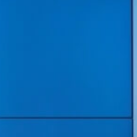
nenti informazioni e offerte
nenti informazioni e offerte
sione di eventuali futuri
sione di eventuali futuri