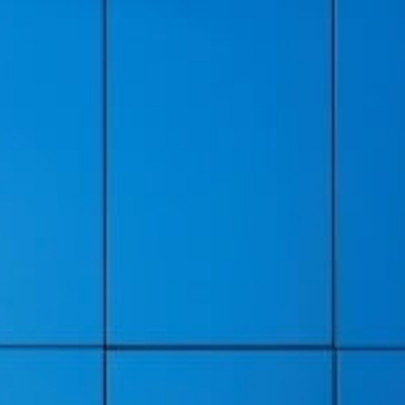
informativa sulla privacy
prima di inoltrare la richiesta.
informativa sulla privacy
prima di inoltrare la richiesta.
 miei dati personali per ricevere comunicazioni commerciali conte
 miei dati personali per ricevere comunicazioni commerciali conte
la Struttura, come indicato nell'
informativa sulla privacy
.
la Struttura, come indicato nell'
informativa sulla privacy
.
miei dati personali per ottenere un servizio personalizzato in occa
miei dati personali per ottenere un servizio personalizzato in occa
ndicato nell'
informativa sulla privacy
.
ndicato nell'
informativa sulla privacy
.