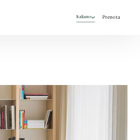
Prenota
Chiudi
APPARTAMENTO
1
*
ADULTI
BAMBINI
2
0